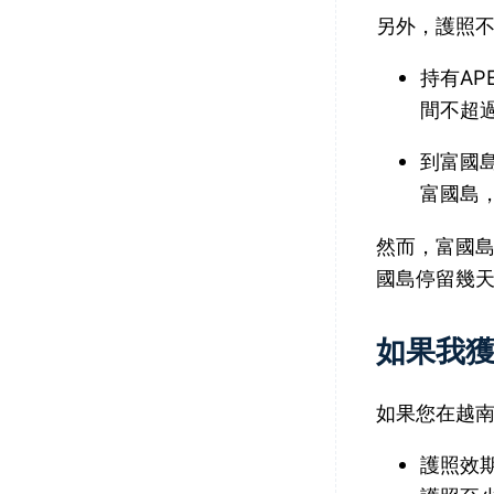
另外，護照
持有A
間不超過
到富國
富國島
然而，富國
國島停留幾
如果我
如果您在越
護照效