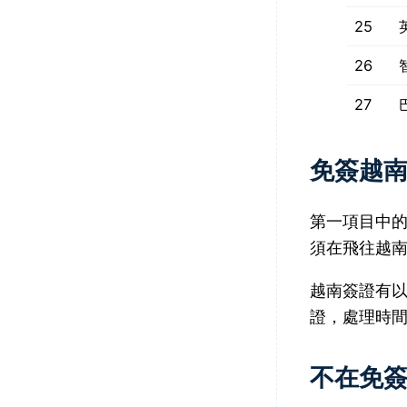
25
26
27
免簽越
第一項目中
須在飛往越
越南簽證有
證，處理時
不在免