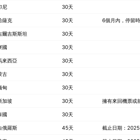
印尼
30天
哈薩克
30天
6個月內，停留時
吉爾吉斯斯坦
30天
寮國
30天
馬來西亞
30天
蒙古
30天
緬甸
30天
新加坡
30天
擁有來回機票或
泰國
30天
白俄羅斯
45天
截止日期：2025 