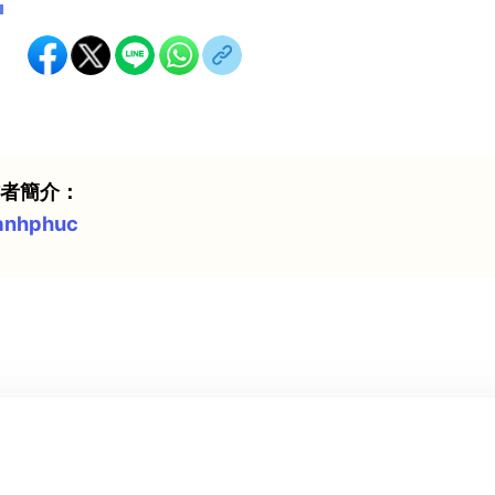
：
作者簡介：
anhphuc