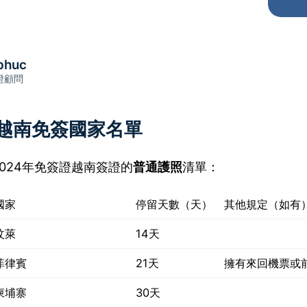
phuc
證顧問
年越南免簽國家名單
024年免簽證越南簽證的
普通護照
清單：
國家
停留天數（天）
其他規定（如有
汶萊
14天
菲律賓
21天
擁有來回機票或
柬埔寨
30天