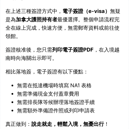
在上述三種簽證方式中，
電子簽證（e-visa）
無疑
是為
加拿大護照持有者
最優選擇。整個申請流程完
全在線上完成，快速方便，無需郵寄資料或前往使
領館。
簽證核准後，您只需
列印電子簽證PDF
，在入境越
南時向海關出示即可。
相比落地簽，電子簽證有以下優點：
無需在抵達機場時填寫 NA1 表格
無需準備現金支付蓋章費用
無需排長隊等候辦理落地簽證手續
無需額外準備證件照或列印申請表
真正做到：
說走就走，輕鬆入境，無憂出行
！