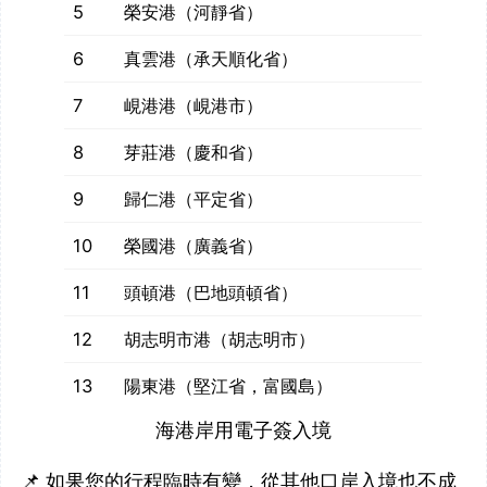
5
榮安港（河靜省）
6
真雲港（承天順化省）
7
峴港港（峴港市）
8
芽莊港（慶和省）
9
歸仁港（平定省）
10
榮國港（廣義省）
11
頭頓港（巴地頭頓省）
12
胡志明市港（胡志明市）
13
陽東港（堅江省，富國島）
海港岸用電子簽入境
📌 如果您的行程臨時有變，從其他口岸入境也不成