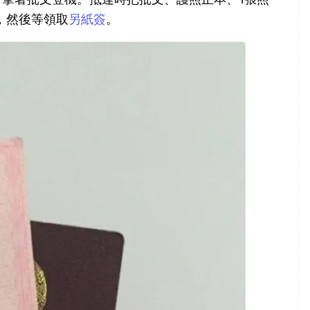
，然後等領取
另紙簽
。