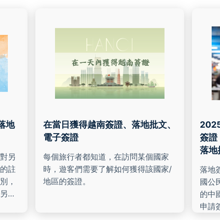
落地
在當日獲得越南簽證、落地批文、
20
電子簽證
簽證（
落地
對另
每個旅行者都知道，在訪問某個國家
的註
時，遊客們需要了解如何獲得該國家/
落地
別，
地區的簽證。
國公
另紙
的中
籤的
申請簽