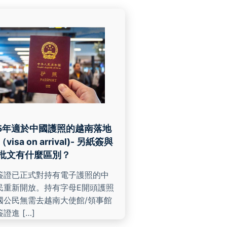
25年適於中國護照的越南落地
visa on arrival)- 另紙簽與
批文有什麼區別？
簽證已正式對持有電子護照的中
民重新開放。持有字母E開頭護照
國公民無需去越南大使館/領事館
證進 […]