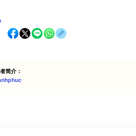
：
作者简介：
anhphuc